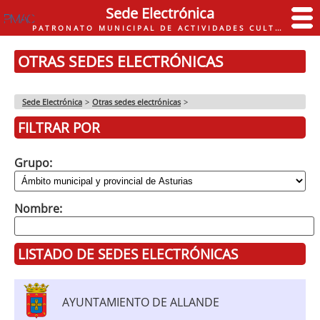
Sede Electrónica
PATRONATO MUNICIPAL DE ACTIVIDADES CULTURALES DE CASTRILLON
OTRAS SEDES ELECTRÓNICAS
Sede Electrónica
>
Otras sedes electrónicas
>
FILTRAR POR
Grupo:
Nombre:
LISTADO DE SEDES ELECTRÓNICAS
AYUNTAMIENTO DE ALLANDE