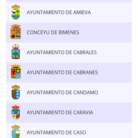
AYUNTAMIENTO DE AMIEVA
CONCEYU DE BIMENES
AYUNTAMIENTO DE CABRALES
AYUNTAMIENTO DE CABRANES
AYUNTAMIENTO DE CANDAMO
AYUNTAMIENTO DE CARAVIA
AYUNTAMIENTO DE CASO