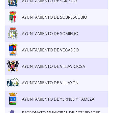
AYUNTAMIENTO DE SARIEGO
AYUNTAMIENTO DE SOBRESCOBIO
AYUNTAMIENTO DE SOMIEDO
AYUNTAMIENTO DE VEGADEO
AYUNTAMIENTO DE VILLAVICIOSA
AYUNTAMIENTO DE VILLAYÓN
AYUNTAMIENTO DE YERNES Y TAMEZA
PATRONATO MUNICIPAL DE ACTIVIDADES